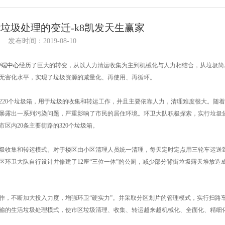
垃圾处理的变迁-k8凯发天生赢家
发布时间：2019-08-10
户端中心
经历了巨大的转变，从以人力清运收集为主到机械化与人力相结合，从垃圾简
无害化水平，实现了垃圾资源的减量化、再使用、再循环。
车，220个垃圾箱，用于垃圾的收集和转运工作，并且主要依靠人力，清理难度很大。随
暴露出一系列污染问题，严重影响了市民的居住环境。环卫大队积极探索，实行垃圾
市区内20条主要街路的320个垃圾箱。
的垃圾收集和转运模式。对于楼区由小区清理人员统一清理，每天定时定点用三轮车运送
环卫大队自行设计并修建了12座“三位一体”的公厕，减少部分背街垃圾露天堆放造
作，不断加大投入力度，增强环卫“硬实力”。并采取分区划片的管理模式，实行扫路
输的生活垃圾处理模式，使市区垃圾清理、收集、转运越来越机械化、全面化、精细