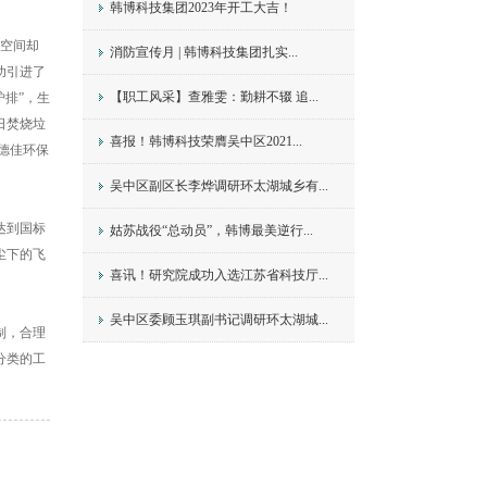
韩博科技集团2023年开工大吉！
埋空间却
消防宣传月 | 韩博科技集团扎实...
功引进了
【职工风采】查雅雯：勤耕不辍 追...
排”，生
日焚烧垃
喜报！韩博科技荣膺吴中区2021...
，德佳环保
吴中区副区长李烨调研环太湖城乡有...
达到国标
姑苏战役“总动员”，韩博最美逆行...
尘下的飞
喜讯！研究院成功入选江苏省科技厅...
吴中区委顾玉琪副书记调研环太湖城...
制，合理
分类的工