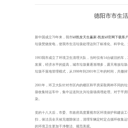
德阳市市生活
新中国成立70年来，我市
k8凯发天生赢家-凯发k8官网下载客
垃圾焚烧发电，使我市生活垃圾处理达到了标准化、科学化、
1993我市成立了环境卫生清理大队，当时仅有14台破旧的
发展，经济水平的提高，城市垃圾量逐渐增多，露天堆放垃圾
垃圾不落地管理模式，从1998年到2001年三年的时间，共撤掉
2001年，环卫大队针对市区内的楼区和平房采取两种不同
圾收集转运车中，集中运送到太兴垃圾场填埋处理。对于平房区
染。
党的十八大后，市委、市政府高度重视市区环境保护和建设工
扫，保洁员全天候无缝隙保洁，清理车辆定时定点循环收集运
的环境卫生更加干净整洁、规范美观。