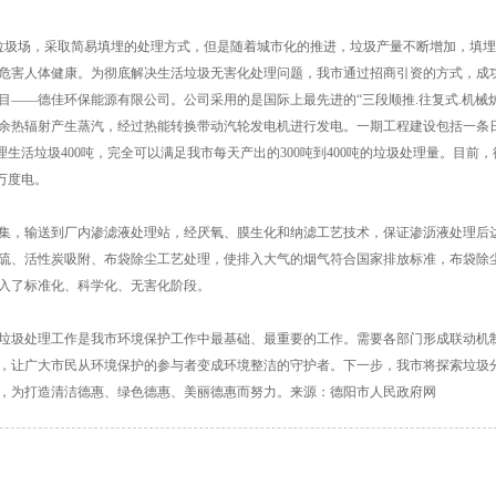
兴垃圾场，采取简易填埋的处理方式，但是随着城市化的推进，垃圾产量不断增加，填
危害人体健康。为彻底解决生活垃圾无害化处理问题，我市通过招商引资的方式，成
——德佳环保能源有限公司。公司采用的是国际上最先进的“三段顺推.往复式.机械炉
余热辐射产生蒸汽，经过热能转换带动汽轮发电机进行发电。一期工程建设包括一条
理生活垃圾400吨，完全可以满足我市每天产出的300吨到400吨的垃圾处理量。目前
0万度电。
集，输送到厂内渗滤液处理站，经厌氧、膜生化和纳滤工艺技术，保证渗沥液处理后
硫、活性炭吸附、布袋除尘工艺处理，使排入大气的烟气符合国家排放标准，布袋除
入了标准化、科学化、无害化阶段。
垃圾处理工作是我市环境保护工作中最基础、最重要的工作。需要各部门形成联动机
，让广大市民从环境保护的参与者变成环境整洁的守护者。下一步，我市将探索垃圾
，为打造清洁德惠、绿色德惠、美丽德惠而努力。来源：德阳市人民政府网