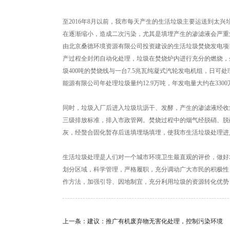
至2016年8月以前，我市每天产生的生活垃圾主要运送到太
在逐渐缩小，造成二次污染，尤其是填埋产生的渗滤液会严重
由北京桑德环境资源有限公司投资建设的生活垃圾焚烧发电项目
产过程全封闭自动化处理，垃圾在焚烧炉内进行充分的燃烧，
圾400吨的焚烧线与一台7.5兆瓦纯凝式汽轮发电机组，日可处
能源有限公司年处理垃圾量约12.9万吨，年发电量大约在330
同时，垃圾入厂后进入垃圾坑沥干、发酵，产生的渗滤液经收
三级排放标准，排入市政管网。焚烧过程中的烟气经脱硝、脱
灰，经螯合固化暂存后送填埋场填埋，使我市生活垃圾处理进
生活垃圾处理是人们对一个城市环境卫生最直观的评价，做好
划分区域，科学管理，严格履职，充分调动广大市民的积极性
作方法，加强引导、因地制宜，充分利用垃圾的资源转化优势
上一条：
建议：推广有机废弃物无害化处理，控制污染环境