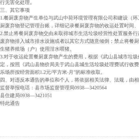
行无害化处理。
三、其它事项
1.餐厨废弃物产生单位与武山中荷环境管理有限公司和建设（
厨废弃物登记管理台账，详细记录餐厨废弃物的收运处置时间、
2.禁止将餐厨废弃物交由未取得城市生活垃圾经营性处置服务
废弃物排入城市排水设施或者以其它方式随意倾倒；禁止将餐厨
生猪养殖场（户）使用泔水喂猪。
3.对于收运处置餐厨废弃物产生的费用，根据《武山县城市垃圾处
定，按照《武山县物价局关于武山县城生活垃圾处理费试行收费标
乐场所按经营面积1.2元/平方米·月”的标准收取。
四、对违反本通告的单位和个人，将依据相关法律、法规，由相
监督举报电话：县市场监督管理局0938—3420564
县住建局0938—3421051
特此通告