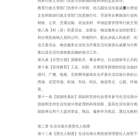
商务行政主管部门负责可回收物回收利用的监督管理。
教育行政主管部门负责中小学校、幼儿园生活垃圾减
量
分类知
文化和旅游行政主管部门负责旅行社、导游等从事旅游行业的
财政、公安、交通运输、农业农村、市场监督管理等行政主管
第八条【村（居）民委员会、业委会、物业服务企业的职责】
和分类投放纳入居民公约、村规民约，配合乡镇人民政府、街
业主委员会、物业服务企业应当开展生活垃圾源头减量与分类
集以及生活垃圾收集设施的保洁工作。
第九条【示范引领】国家机关、事业单位、社会团体等公共机
第十条【宣传教育】工会、妇联、共青团等群团组织应当做好
报刊、广播、电视、互联网等媒体应当开展生活垃圾分类的公
商场、农贸市场、机场、车站、码头、旅游景点、公园、环保
育。
第十一条【鼓励性条款】鼓励和支持社会资本参与生活垃圾分
鼓励和支持生活垃圾分类处理的科技创新，提高生活垃圾分类
鼓励单位和个人提供资金、商品、服务作为奖品，通过兑换积
第二章 生活垃圾分类责任人制度
第十二条【责任人制度】生活垃圾分类投放管理责任人按照下