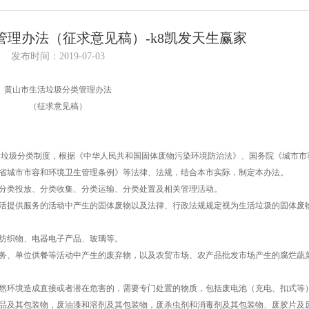
理办法（征求意见稿）-k8凯发天生赢家
发布时间：2019-07-03
黄山市生活垃圾分类管理办法
（征求意见稿）
活垃圾分类制度，根据《中华人民共和国固体废物污染环境防治法》、国务院《城市市
省城市市容和环境卫生管理条例》等法律、法规，结合本市实际，制定本办法。
分类投放、分类收集、分类运输、分类处置及相关管理活动。
活提供服务的活动中产生的固体废物以及法律、行政法规规定视为生活垃圾的固体废
纺织物、电器电子产品、玻璃等。
务、单位供餐等活动中产生的废弃物，以及农贸市场、农产品批发市场产生的腐烂蔬
然环境造成直接或者潜在危害的，需要专门处置的物质，包括废电池（充电、扣式等
品及其包装物，废油漆和溶剂及其包装物，废杀虫剂和消毒剂及其包装物、废胶片及