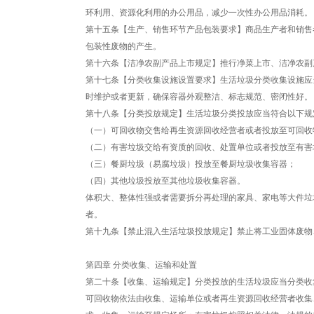
环利用、资源化利用的办公用品，减少一次性办公用品消耗。
第十五条【生产、销售环节产品包装要求】商品生产者和销售
包装性废物的产生。
第十六条【洁净农副产品上市规定】推行净菜上市、洁净农副
第十七条【分类收集设施设置要求】生活垃圾分类收集设施应
时维护或者更新，确保容器外观整洁、标志规范、密闭性好。
第十八条【分类投放规定】生活垃圾分类投放应当符合以下规
（一）可回收物交售给再生资源回收经营者或者投放至可回收
（二）有害垃圾交给有资质的回收、处置单位或者投放至有害
（三）餐厨垃圾（易腐垃圾）投放至餐厨垃圾收集容器；
（四）其他垃圾投放至其他垃圾收集容器。
体积大、整体性强或者需要拆分再处理的家具、家电等大件垃
者。
第十九条【禁止混入生活垃圾投放规定】禁止将工业固体废物
第四章 分类收集、运输和处置
第二十条【收集、运输规定】分类投放的生活垃圾应当分类收
可回收物依法由收集、运输单位或者再生资源回收经营者收集