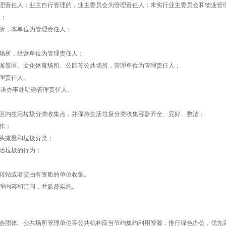
理责任人；业主自行管理的，业主委员会为管理责任人；未实行业主委员会和物业管
人；
所，本单位为管理责任人；
场所，经营单位为管理责任人；
游景区、文化体育场所、公园等公共场所，管理单位为管理责任人；
理责任人。
街道办事处明确管理责任人。
区内生活垃圾分类收集点，并保持生活垃圾分类收集容器齐全、完好、整洁；
作；
头减量和垃圾分类；
活垃圾的行为；
转站或者交由有资质的单位收集。
理内容和范围，并监督实施。
会团体、公共场所管理单位等公共机构应当节约集约利用资源，推行绿色办公，优先