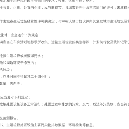
规定和生态环境行政主管部门的要求，收集、运输至规定场所。
性收集、运输、处置的企业，应当取得市、县城市管理行政主管部门的许可；未取得
作出城市生活垃圾经营性许可的决定，与中标人签订协议并向其颁发城市生活垃圾经
作业时，应当遵守下列规定：
辆应当在车身清晰地标示所收集、运输生活垃圾的类别标识，并安装行驶及装卸记录
遗撒生活垃圾或者滴漏污水；
施和周边环境干净整洁；
活垃圾；
，存放时间不得超过二十四小时；
数量、去向等；
，应当遵守下列规定：
垃圾处置设施设备正常运行；处置过程中排放的污水、废气、残渣等污染物，应当符
交监测报告。
书、生活垃圾处置设施主要污染物排放数据、环境检测等信息。