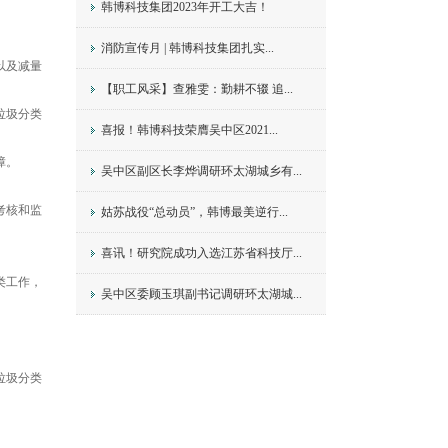
韩博科技集团2023年开工大吉！
消防宣传月 | 韩博科技集团扎实...
以及减量
【职工风采】查雅雯：勤耕不辍 追...
垃圾分类
喜报！韩博科技荣膺吴中区2021...
障。
吴中区副区长李烨调研环太湖城乡有...
考核和监
姑苏战役“总动员”，韩博最美逆行...
喜讯！研究院成功入选江苏省科技厅...
类工作，
吴中区委顾玉琪副书记调研环太湖城...
垃圾分类