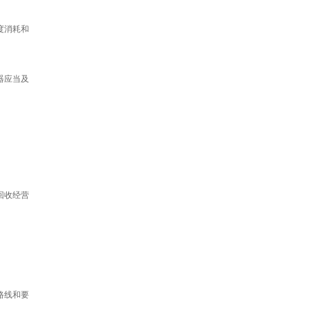
度消耗和
器应当及
回收经营
路线和要