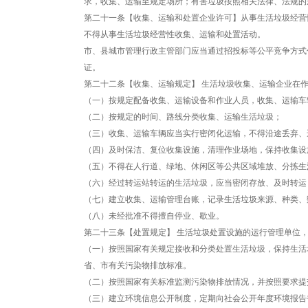
求，收集、运输至规定场所；有害垃圾按照相关法律、法规的
第二十一条【收集、运输和处置企业许可】从事生活垃圾经营
不得从事生活垃圾经营性收集、运输和处置活动。
市、县城市管理行政主管部门应当通过招投标等公平竞争方式
证。
第二十二条【收集、运输规定】 生活垃圾收集、运输企业在
（一）按规定配备收集、运输设备和作业人员，收集、运输车
（二）按规定的时间、路线分类收集、运输生活垃圾；
（三）收集、运输车辆应当实行密闭化运输，不得沿途丢弃、
（四）及时保洁、复位收集设施，清理作业场地，保持收集设
（五）不得在人行道、绿地、休闲区等公共区域堆放、分拣生
（六）经过转运站转运的生活垃圾，应当密闭存放、及时转运
（七）建立收集、运输管理台账，记录生活垃圾来源、种类、
（八）未经批准不得擅自停业、歇业。
第二十三条【处置规定】 生活垃圾处置设施的运行管理单位
（一）按照国家有关规定接收和分类处置生活垃圾，保持生活
省、市有关污染物排放标准。
（二）按照国家有关标准监测污染物排放情况，并按照要求提
（三）建立环境信息公开制度，定期向社会公开年度环境报告