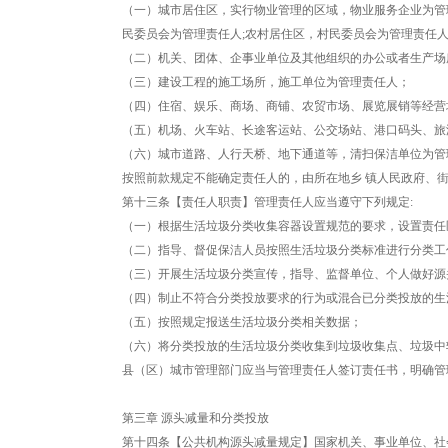
（一）城市居住区，实行物业管理的区域，物业服务企业为管
民委员会为管理责任人;农村居住区，村民委员会为管理责任
（二）机关、团体、企事业单位及其他组织的办公或者生产场
（三）建设工程的施工场所，施工单位为管理责任人；
（四）住宿、娱乐、商场、商铺、农贸市场、展览展销等经营
（五）机场、火车站、长途客运站、公交场站、港口码头、旅
（六）城市道路、人行天桥、地下通道等，清扫保洁单位为管
按照前款规定不能确定责任人的，由所在地乡 镇人民政府、
第十三条【责任人职责】管理责任人应当遵守下列规定:
（一）根据生活垃圾分类收集容器设置规范的要求，设置责任
（二）指导、督促保洁人员按照生活垃圾分类标准进行分类工
（三）开展生活垃圾分类宣传，指导、监督单位、个人做好源
（四）制止不符合分类投放要求的行为或混合已分类投放的生
（五）按照规定报送生活垃圾分类相关数据；
（六）将分类投放的生活垃圾分类收集到垃圾收集点、垃圾中
县（区）城市管理部门应当与管理责任人签订责任书，明确管
第三章 源头减量和分类投放
第十四条【公共机构源头减量规定】国家机关、事业单位、社